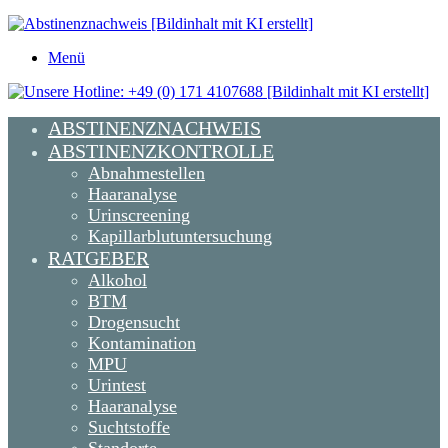
Menü
ABSTINENZNACHWEIS
ABSTINENZKONTROLLE
Abnahmestellen
Haaranalyse
Urinscreening
Kapillarblutuntersuchung
RATGEBER
Alkohol
BTM
Drogensucht
Kontamination
MPU
Urintest
Haaranalyse
Suchtstoffe