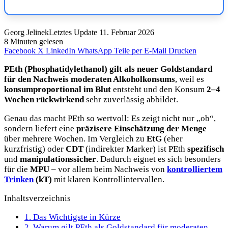
Georg Jelinek
Letztes Update 11. Februar 2026
8 Minuten gelesen
Facebook
X
LinkedIn
WhatsApp
Teile per E-Mail
Drucken
PEth (Phosphatidylethanol) gilt als neuer Goldstandard
für den Nachweis moderaten Alkoholkonsums
, weil es
konsumproportional im Blut
entsteht und den Konsum
2–4
Wochen rückwirkend
sehr zuverlässig abbildet.
Genau das macht PEth so wertvoll: Es zeigt nicht nur „ob“,
sondern liefert eine
präzisere Einschätzung der Menge
über mehrere Wochen. Im Vergleich zu
EtG
(eher
kurzfristig) oder
CDT
(indirekter Marker) ist PEth
spezifisch
und
manipulationssicher
. Dadurch eignet es sich besonders
für die
MPU
– vor allem beim Nachweis von
kontrolliertem
Trinken
(kT)
mit klaren Kontrollintervallen.
Inhaltsverzeichnis
1.
Das Wichtigste in Kürze
2.
Warum gilt PEth als Goldstandard für moderaten