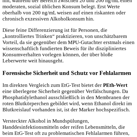
hin, während der Bereich zwischen 20 und 200 ng/mL einen
moderaten, sozial üblichen Konsum belegt. Erst Werte
oberhalb von 200 ng/mL weisen auf einen riskanten oder
chronisch exzessiven Alkoholkonsum hin.
Diese feine Differenzierung ist für Personen, die
„kontrolliertes Trinken“ praktizieren, von unschätzbarem
Vorteil, da sie gegenüber dem MPU-Gutachter erstmals einen
wissenschaftlich fundierten Beweis für ihr diszipliniertes
Konsumverhalten vorlegen können, der über bloße
Leberwerte weit hinausgeht.
Forensische Sicherheit und Schutz vor Fehlalarmen
Im direkten Vergleich zum EtG-Test bietet der
PEth-Wert
eine überlegene Sicherheit gegenüber Verfälschungen. Da
Phosphatidylethanol ausschließlich in den Membranen der
roten Blutkörperchen gebildet wird, wenn Ethanol direkt im
Blutkreislauf vorhanden ist, ist der Marker hochspezifisch.
Versteckter Alkohol in Mundspülungen,
Handdesinfektionsmitteln oder reifen Lebensmitteln, die
beim EtG-Test oft zu problematischen Fehlalarmen führen,