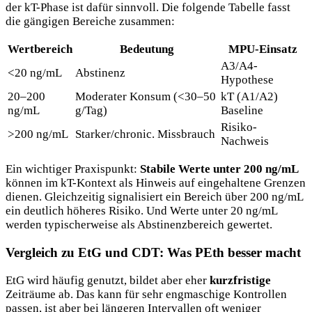
der kT-Phase ist dafür sinnvoll. Die folgende Tabelle fasst
die gängigen Bereiche zusammen:
Wertbereich
Bedeutung
MPU-Einsatz
A3/A4-
<20 ng/mL
Abstinenz
Hypothese
20–200
Moderater Konsum (<30–50
kT (A1/A2)
ng/mL
g/Tag)
Baseline
Risiko-
>200 ng/mL
Starker/chronic. Missbrauch
Nachweis
Ein wichtiger Praxispunkt:
Stabile Werte unter 200 ng/mL
können im kT-Kontext als Hinweis auf eingehaltene Grenzen
dienen. Gleichzeitig signalisiert ein Bereich über 200 ng/mL
ein deutlich höheres Risiko. Und Werte unter 20 ng/mL
werden typischerweise als Abstinenzbereich gewertet.
Vergleich zu EtG und CDT: Was PEth besser macht
EtG wird häufig genutzt, bildet aber eher
kurzfristige
Zeiträume ab. Das kann für sehr engmaschige Kontrollen
passen, ist aber bei längeren Intervallen oft weniger