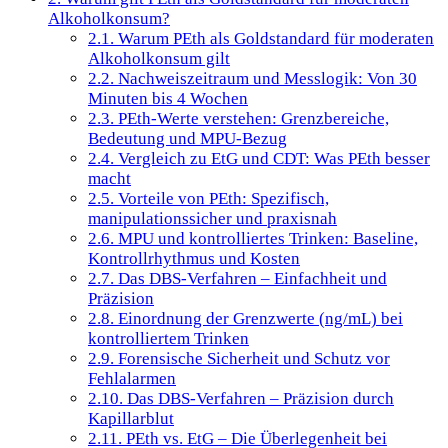
Alkoholkonsum?
2.1.
Warum PEth als Goldstandard für moderaten
Alkoholkonsum gilt
2.2.
Nachweiszeitraum und Messlogik: Von 30
Minuten bis 4 Wochen
2.3.
PEth-Werte verstehen: Grenzbereiche,
Bedeutung und MPU-Bezug
2.4.
Vergleich zu EtG und CDT: Was PEth besser
macht
2.5.
Vorteile von PEth: Spezifisch,
manipulationssicher und praxisnah
2.6.
MPU und kontrolliertes Trinken: Baseline,
Kontrollrhythmus und Kosten
2.7.
Das DBS-Verfahren – Einfachheit und
Präzision
2.8.
Einordnung der Grenzwerte (ng/mL) bei
kontrolliertem Trinken
2.9.
Forensische Sicherheit und Schutz vor
Fehlalarmen
2.10.
Das DBS-Verfahren – Präzision durch
Kapillarblut
2.11.
PEth vs. EtG – Die Überlegenheit bei