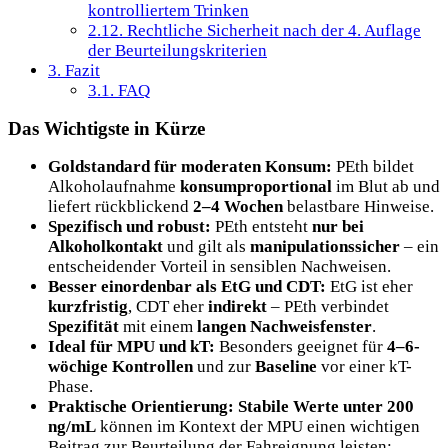
kontrolliertem Trinken
2.12.
Rechtliche Sicherheit nach der 4. Auflage
der Beurteilungskriterien
3.
Fazit
3.1.
FAQ
Das Wichtigste in Kürze
Goldstandard für moderaten Konsum:
PEth bildet
Alkoholaufnahme
konsumproportional
im Blut ab und
liefert rückblickend
2–4 Wochen
belastbare Hinweise.
Spezifisch und robust:
PEth entsteht
nur bei
Alkoholkontakt
und gilt als
manipulationssicher
– ein
entscheidender Vorteil in sensiblen Nachweisen.
Besser einordenbar als EtG und CDT:
EtG ist eher
kurzfristig
, CDT eher
indirekt
– PEth verbindet
Spezifität
mit einem
langen Nachweisfenster
.
Ideal für MPU und kT:
Besonders geeignet für
4–6-
wöchige Kontrollen
und zur
Baseline
vor einer kT-
Phase.
Praktische Orientierung:
Stabile Werte unter 200
ng/mL
können im Kontext der MPU einen wichtigen
Beitrag zur Beurteilung der Fahreignung leisten;