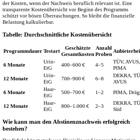
der Kosten, wenn der Nachweis beruflich relevant ist. Eine
transparente Kostenübersicht vor Beginn des Programms
schützt vor bösen Überraschungen. So bleibt die finanzielle
Belastung kalkulierbar.
Tabelle: Durchschnittliche Kostenübersicht
Geschätzte
Anzahl
Programmdauer
Testart
Anbieterbei
Gesamtkosten
Proben
Urin-
TÜV, AVUS,
6 Monate
400–600 €
4–5
EtG
PIMA
Urin-
DEKRA, TÜ
12 Monate
700–900 €
6–8
EtG
AVUS
Haar-
6 Monate
500–700 €
1–2
PIMA, Dräg
EtG
Haar-
DEKRA, T
12 Monate
800–1.000 €
2–3
EtG
Süd
Wie kann man den Abstinenznachweis erfolgreich
bestehen?