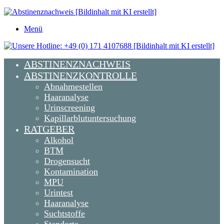
Menü
ABSTINENZNACHWEIS
ABSTINENZKONTROLLE
Abnahmestellen
Haaranalyse
Urinscreening
Kapillarblutuntersuchung
RATGEBER
Alkohol
BTM
Drogensucht
Kontamination
MPU
Urintest
Haaranalyse
Suchtstoffe