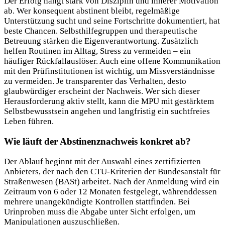
Der Erfolg hängt stark von Disziplin und innerer Motivation
ab. Wer konsequent abstinent bleibt, regelmäßige
Unterstützung sucht und seine Fortschritte dokumentiert, hat
beste Chancen. Selbsthilfegruppen und therapeutische
Betreuung stärken die Eigenverantwortung. Zusätzlich
helfen Routinen im Alltag, Stress zu vermeiden – ein
häufiger Rückfallauslöser. Auch eine offene Kommunikation
mit den Prüfinstitutionen ist wichtig, um Missverständnisse
zu vermeiden. Je transparenter das Verhalten, desto
glaubwürdiger erscheint der Nachweis. Wer sich dieser
Herausforderung aktiv stellt, kann die MPU mit gestärktem
Selbstbewusstsein angehen und langfristig ein suchtfreies
Leben führen.
Wie läuft der Abstinenznachweis konkret ab?
Der Ablauf beginnt mit der Auswahl eines zertifizierten
Anbieters, der nach den CTU-Kriterien der Bundesanstalt für
Straßenwesen (BASt) arbeitet. Nach der Anmeldung wird ein
Zeitraum von 6 oder 12 Monaten festgelegt, währenddessen
mehrere unangekündigte Kontrollen stattfinden. Bei
Urinproben muss die Abgabe unter Sicht erfolgen, um
Manipulationen auszuschließen.