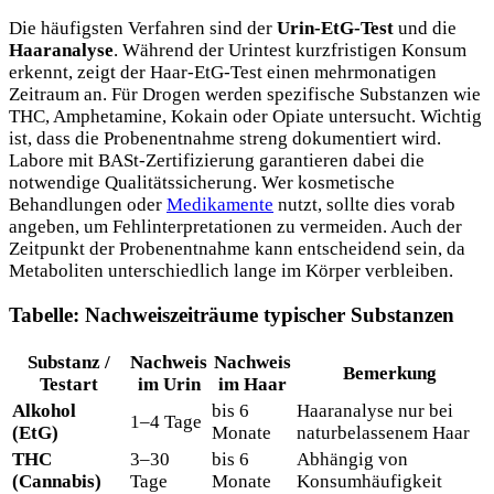
Die häufigsten Verfahren sind der
Urin-EtG-Test
und die
Haaranalyse
. Während der Urintest kurzfristigen Konsum
erkennt, zeigt der Haar-EtG-Test einen mehrmonatigen
Zeitraum an. Für Drogen werden spezifische Substanzen wie
THC, Amphetamine, Kokain oder Opiate untersucht. Wichtig
ist, dass die Probenentnahme streng dokumentiert wird.
Labore mit BASt-Zertifizierung garantieren dabei die
notwendige Qualitätssicherung. Wer kosmetische
Behandlungen oder
Medikamente
nutzt, sollte dies vorab
angeben, um Fehlinterpretationen zu vermeiden. Auch der
Zeitpunkt der Probenentnahme kann entscheidend sein, da
Metaboliten unterschiedlich lange im Körper verbleiben.
Tabelle: Nachweiszeiträume typischer Substanzen
Substanz /
Nachweis
Nachweis
Bemerkung
Testart
im Urin
im Haar
Alkohol
bis 6
Haaranalyse nur bei
1–4 Tage
(EtG)
Monate
naturbelassenem Haar
THC
3–30
bis 6
Abhängig von
(Cannabis)
Tage
Monate
Konsumhäufigkeit