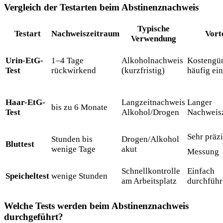
Vergleich der Testarten beim Abstinenznachweis
Typische
Testart
Nachweiszeitraum
Vort
Verwendung
Urin-EtG-
1–4 Tage
Alkoholnachweis
Kostengün
Test
rückwirkend
(kurzfristig)
häufig ei
Haar-EtG-
Langzeitnachweis
Langer
bis zu 6 Monate
Test
Alkohol/Drogen
Nachweis
Sehr präz
Stunden bis
Drogen/Alkohol
Bluttest
wenige Tage
akut
Messung
Schnellkontrolle
Einfach
Speicheltest
wenige Stunden
am Arbeitsplatz
durchführ
Welche Tests werden beim Abstinenznachweis
durchgeführt?