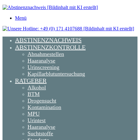
Menü
ABSTINENZNACHWEIS
ABSTINENZKONTROLLE
Abnahmestellen
Haaranalyse
Urinscreening
Kapillarblutuntersuchung
RATGEBER
Alkohol
BTM
Drogensucht
Kontamination
MPU
Urintest
Haaranalyse
Suchtstoffe