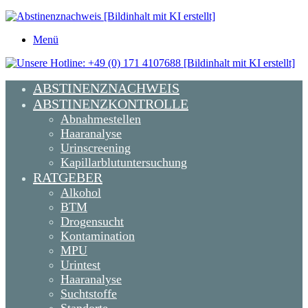
Menü
ABSTINENZNACHWEIS
ABSTINENZKONTROLLE
Abnahmestellen
Haaranalyse
Urinscreening
Kapillarblutuntersuchung
RATGEBER
Alkohol
BTM
Drogensucht
Kontamination
MPU
Urintest
Haaranalyse
Suchtstoffe