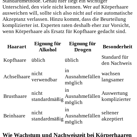
Standardmethode. Genau hier liegt ein wichtiger
Unterschied, den viele nicht kennen. Wer auf Körperhaare
ausweichen will, sollte sich also nicht auf eine automatische
Akzeptanz verlassen. Hinzu kommt, dass die Beurteilung
komplizierter ist. Experten raten deshalb eher zur Vorsicht,
wenn Körperhaare als Ersatz für Kopfhaare gedacht sind.
Eignung für
Eignung für
Haarart
Besonderheit
Alkohol
Drogen
Standard für
Kopfhaare
üblich
üblich
den Nachweis
in
nicht
wachsen
Achselhaare
Ausnahmefällen
verwendbar
langsamer
möglich
in
nicht
Auswertung
Brusthaare
Ausnahmefällen
standardmäßig
komplizierter
möglich
in
nicht
seltener
Beinhaare
Ausnahmefällen
standardmäßig
akzeptiert
möglich
Wie Wachstum und Nachweiszeit bei Körperhaaren