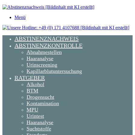
Menü
ABSTINENZNACHWEIS
ABSTINENZKONTROLLE
Abnahmestellen
Haaranalyse
Urinscreening
Kapillarblutuntersuchung
RATGEBER
Alkohol
BTM
Drogensucht
Kontamination
MPU
Urintest
Haaranalyse
Suchtstoffe