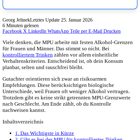
Georg Jelinek
Letztes Update 25. Januar 2026
6 Minuten gelesen
Facebook
X
LinkedIn
WhatsApp
Teile per E-Mail
Drucken
Viele denken, die MPU arbeite mit festen Alkohol-Grenzen
für Frauen und Männer. Das stimmt so nicht. Bei
kontrolliertem Trinken
zählen vor allem einheitliche
Verhaltenskriterien. Entscheidend ist, ob dein Konsum
planbar, selten und rauschfrei bleibt.
Gutachter orientieren sich zwar an risikoarmen
Empfehlungen. Diese berücksichtigen biologische
Unterschiede, weil Frauen oft weniger Alkohol vertragen.
Trotzdem gibt es keine strikt getrennten MPU-Grenzwerte
nach Geschlecht. Am Ende zählt, ob du Kontrolle
nachweisen kannst.
Inhaltsverzeichnis
1.
Das Wichtigste in Kürze
2.
Gibt es bei der MPU für kontrolliertes Trinken