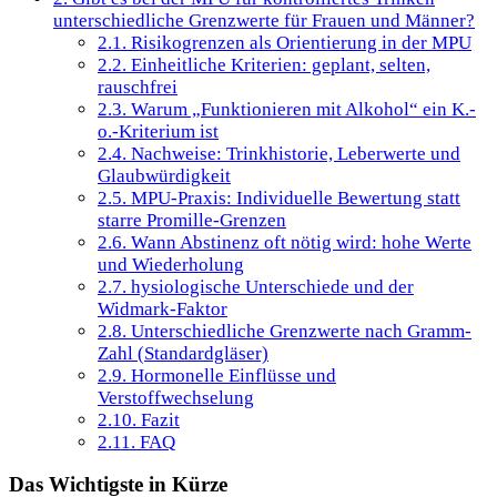
unterschiedliche Grenzwerte für Frauen und Männer?
2.1.
Risikogrenzen als Orientierung in der MPU
2.2.
Einheitliche Kriterien: geplant, selten,
rauschfrei
2.3.
Warum „Funktionieren mit Alkohol“ ein K.-
o.-Kriterium ist
2.4.
Nachweise: Trinkhistorie, Leberwerte und
Glaubwürdigkeit
2.5.
MPU-Praxis: Individuelle Bewertung statt
starre Promille-Grenzen
2.6.
Wann Abstinenz oft nötig wird: hohe Werte
und Wiederholung
2.7.
hysiologische Unterschiede und der
Widmark-Faktor
2.8.
Unterschiedliche Grenzwerte nach Gramm-
Zahl (Standardgläser)
2.9.
Hormonelle Einflüsse und
Verstoffwechselung
2.10.
Fazit
2.11.
FAQ
Das Wichtigste in Kürze