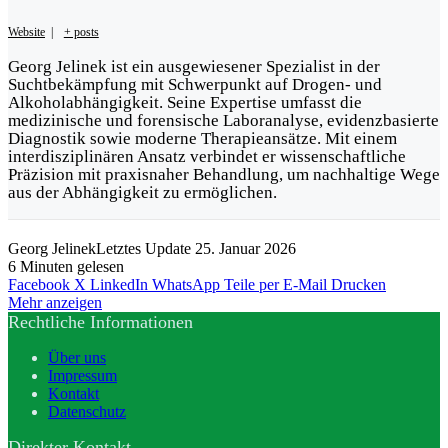
Website
|
+ posts
Georg Jelinek ist ein ausgewiesener Spezialist in der
Suchtbekämpfung mit Schwerpunkt auf Drogen- und
Alkoholabhängigkeit. Seine Expertise umfasst die
medizinische und forensische Laboranalyse, evidenzbasierte
Diagnostik sowie moderne Therapieansätze. Mit einem
interdisziplinären Ansatz verbindet er wissenschaftliche
Präzision mit praxisnaher Behandlung, um nachhaltige Wege
aus der Abhängigkeit zu ermöglichen.
Georg Jelinek
Letztes Update 25. Januar 2026
6 Minuten gelesen
Facebook
X
LinkedIn
WhatsApp
Teile per E-Mail
Drucken
Mehr anzeigen
Rechtliche Informationen
Über uns
Impressum
Kontakt
Datenschutz
Direkter Kontakt