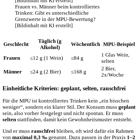
Frauen vs. Männer beim kontrolliertes
Trinken: Gibt es unterschiedliche
Grenzwerte in der MPU-Bewertung?
[Bildinhalt mit KI erstellt]
Täglich (g
Geschlecht
Wöchentlich
MPU-Beispiel
Alkohol)
1 Glas Wein,
Frauen
≤12 g (1 Wein)
≤84 g
selten
2 Bier,
Männer
≤24 g (2 Bier)
≤168 g
2x/Woche
Einheitliche Kriterien: geplant, selten, rauschfrei
Für die MPU ist kontrolliertes Trinken kein „ein bisschen
weniger“, sondern ein klarer Stil. Der Konsum muss
geplant
sein, also vorher festgelegt und nicht spontan. Er muss
selten
stattfinden, damit kein Gewohnheitsmuster entsteht.
Und er muss
rauschfrei
bleiben, oft wird dafür ein Rahmen
von
maximal 0,3 ‰
genannt. Dazu passen in der Praxis
1–2