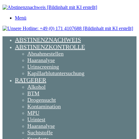
Menü
ABSTINENZNACHWEIS
ABSTINENZKONTROLLE
Abnahmestellen
Haaranalyse
Urinscreening
Kapillarblutuntersuchung
RATGEBER
Alkohol
BTM
Drogensucht
Kontamination
MPU
Urintest
Haaranalyse
Suchtstoffe