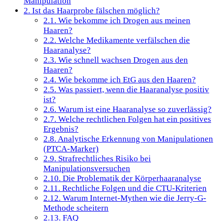
Manipulation
2.
Ist das Haarprobe fälschen möglich?
2.1.
Wie bekomme ich Drogen aus meinen
Haaren?
2.2.
Welche Medikamente verfälschen die
Haaranalyse?
2.3.
Wie schnell wachsen Drogen aus den
Haaren?
2.4.
Wie bekomme ich EtG aus den Haaren?
2.5.
Was passiert, wenn die Haaranalyse positiv
ist?
2.6.
Warum ist eine Haaranalyse so zuverlässig?
2.7.
Welche rechtlichen Folgen hat ein positives
Ergebnis?
2.8.
Analytische Erkennung von Manipulationen
(PTCA-Marker)
2.9.
Strafrechtliches Risiko bei
Manipulationsversuchen
2.10.
Die Problematik der Körperhaaranalyse
2.11.
Rechtliche Folgen und die CTU-Kriterien
2.12.
Warum Internet-Mythen wie die Jerry-G-
Methode scheitern
2.13.
FAQ