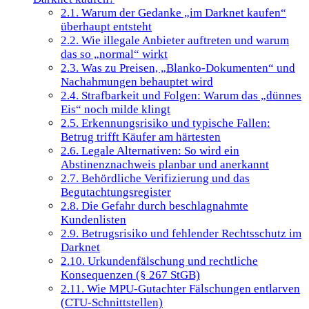
2.1.
Warum der Gedanke „im Darknet kaufen“
überhaupt entsteht
2.2.
Wie illegale Anbieter auftreten und warum
das so „normal“ wirkt
2.3.
Was zu Preisen, „Blanko-Dokumenten“ und
Nachahmungen behauptet wird
2.4.
Strafbarkeit und Folgen: Warum das „dünnes
Eis“ noch milde klingt
2.5.
Erkennungsrisiko und typische Fallen:
Betrug trifft Käufer am härtesten
2.6.
Legale Alternativen: So wird ein
Abstinenznachweis planbar und anerkannt
2.7.
Behördliche Verifizierung und das
Begutachtungsregister
2.8.
Die Gefahr durch beschlagnahmte
Kundenlisten
2.9.
Betrugsrisiko und fehlender Rechtsschutz im
Darknet
2.10.
Urkundenfälschung und rechtliche
Konsequenzen (§ 267 StGB)
2.11.
Wie MPU-Gutachter Fälschungen entlarven
(CTU-Schnittstellen)