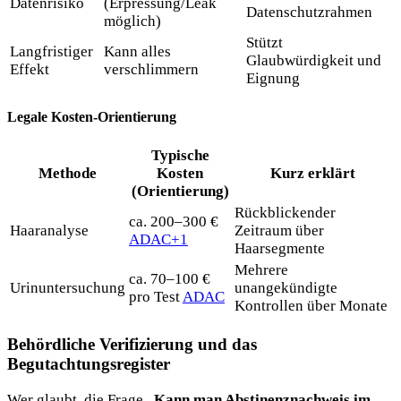
Datenrisiko
(Erpressung/Leak
Datenschutzrahmen
möglich)
Stützt
Langfristiger
Kann alles
Glaubwürdigkeit und
Effekt
verschlimmern
Eignung
Legale Kosten-Orientierung
Typische
Methode
Kosten
Kurz erklärt
(Orientierung)
Rückblickender
ca. 200–300 €
Haaranalyse
Zeitraum über
ADAC+1
Haarsegmente
Mehrere
ca. 70–100 €
Urinuntersuchung
unangekündigte
pro Test
ADAC
Kontrollen über Monate
Behördliche Verifizierung und das
Begutachtungsregister
Wer glaubt, die Frage „
Kann man Abstinenznachweis im