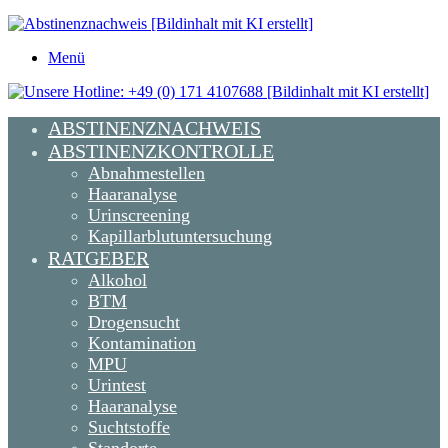
Menü
ABSTINENZNACHWEIS
ABSTINENZKONTROLLE
Abnahmestellen
Haaranalyse
Urinscreening
Kapillarblutuntersuchung
RATGEBER
Alkohol
BTM
Drogensucht
Kontamination
MPU
Urintest
Haaranalyse
Suchtstoffe