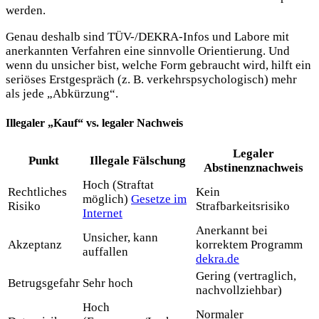
werden.
Genau deshalb sind TÜV-/DEKRA-Infos und Labore mit
anerkannten Verfahren eine sinnvolle Orientierung. Und
wenn du unsicher bist, welche Form gebraucht wird, hilft ein
seriöses Erstgespräch (z. B. verkehrspsychologisch) mehr
als jede „Abkürzung“.
Illegaler „Kauf“ vs. legaler Nachweis
Legaler
Punkt
Illegale Fälschung
Abstinenznachweis
Hoch (Straftat
Rechtliches
Kein
möglich)
Gesetze im
Risiko
Strafbarkeitsrisiko
Internet
Anerkannt bei
Unsicher, kann
Akzeptanz
korrektem Programm
auffallen
dekra.de
Gering (vertraglich,
Betrugsgefahr
Sehr hoch
nachvollziehbar)
Hoch
Normaler