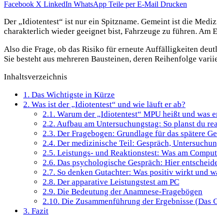
Facebook
X
LinkedIn
WhatsApp
Teile per E-Mail
Drucken
Der „Idiotentest“ ist nur ein Spitzname. Gemeint ist die Medi
charakterlich wieder geeignet bist, Fahrzeuge zu führen. Am E
Also die Frage, ob das Risiko für erneute Auffälligkeiten deu
Sie besteht aus mehreren Bausteinen, deren Reihenfolge variie
Inhaltsverzeichnis
1.
Das Wichtigste in Kürze
2.
Was ist der „Idiotentest“ und wie läuft er ab?
2.1.
Warum der „Idiotentest“ MPU heißt und was er
2.2.
Aufbau am Untersuchungstag: So planst du rea
2.3.
Der Fragebogen: Grundlage für das spätere G
2.4.
Der medizinische Teil: Gespräch, Untersuchun
2.5.
Leistungs- und Reaktionstest: Was am Compute
2.6.
Das psychologische Gespräch: Hier entscheide
2.7.
So denken Gutachter: Was positiv wirkt und w
2.8.
Der apparative Leistungstest am PC
2.9.
Die Bedeutung der Anamnese-Fragebögen
2.10.
Die Zusammenführung der Ergebnisse (Das G
3.
Fazit