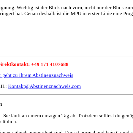
ignung. Wichtig ist der Blick nach vorn, nicht nur der Blick zu
rringert hat. Genau
deshalb ist die MPU in erster Linie eine Prog
irektkontakt: +49 171 4107688
r geht zu Ihrem Abstinenznachweis
AIL:
Kontakt@Abstinenznachweis.com
h
. Sie läuft an einem einzigen Tag ab. Trotzdem solltest du genü
 üblich.
immer gleich angeordnet sind. Das ist normal und kein Grund z