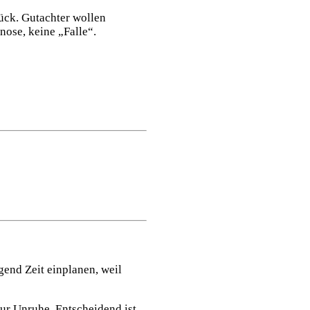
rück. Gutachter wollen
nose, keine „Falle“.
gend Zeit einplanen, weil
ur Unruhe. Entscheidend ist,