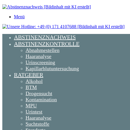
Menü
ABSTINENZNACHWEIS
ABSTINENZKONTROLLE
Abnahmestellen
Haaranalyse
Urinscreening
Kapillarblutuntersuchung
RATGEBER
Alkohol
BTM
Drogensucht
Kontamination
MPU
Urintest
Haaranalyse
Suchtstoffe