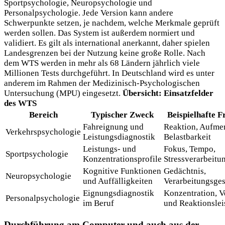
Sportpsychologie, Neuropsychologie und
Personalpsychologie. Jede Version kann andere
Schwerpunkte setzen, je nachdem, welche Merkmale geprüft
werden sollen. Das System ist außerdem normiert und
validiert. Es gilt als international anerkannt, daher spielen
Landesgrenzen bei der Nutzung keine große Rolle. Nach
dem WTS werden in mehr als 68 Ländern jährlich viele
Millionen Tests durchgeführt. In Deutschland wird es unter
anderem im Rahmen der Medizinisch-Psychologischen
Untersuchung (MPU) eingesetzt.
Übersicht: Einsatzfelder
des WTS
Bereich
Typischer Zweck
Beispielhafte F
Fahreignung und
Reaktion, Aufme
Verkehrspsychologie
Leistungsdiagnostik
Belastbarkeit
Leistungs- und
Fokus, Tempo,
Sportpsychologie
Konzentrationsprofile
Stressverarbeitu
Kognitive Funktionen
Gedächtnis,
Neuropsychologie
und Auffälligkeiten
Verarbeitungsge
Eignungsdiagnostik
Konzentration, V
Personalpsychologie
im Beruf
und Reaktionslei
Durchführung am Computer und auch aus der