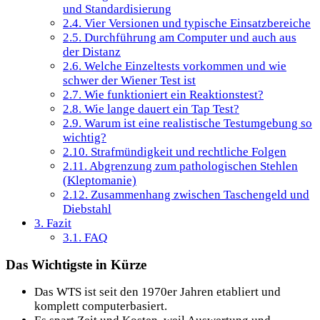
und Standardisierung
2.4.
Vier Versionen und typische Einsatzbereiche
2.5.
Durchführung am Computer und auch aus
der Distanz
2.6.
Welche Einzeltests vorkommen und wie
schwer der Wiener Test ist
2.7.
Wie funktioniert ein Reaktionstest?
2.8.
Wie lange dauert ein Tap Test?
2.9.
Warum ist eine realistische Testumgebung so
wichtig?
2.10.
Strafmündigkeit und rechtliche Folgen
2.11.
Abgrenzung zum pathologischen Stehlen
(Kleptomanie)
2.12.
Zusammenhang zwischen Taschengeld und
Diebstahl
3.
Fazit
3.1.
FAQ
Das Wichtigste in Kürze
Das WTS ist seit den 1970er Jahren etabliert und
komplett computerbasiert.