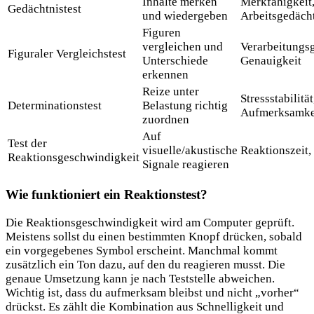
Inhalte merken
Merkfähigkeit
Gedächtnistest
und wiedergeben
Arbeitsgedäch
Figuren
vergleichen und
Verarbeitungs
Figuraler Vergleichstest
Unterschiede
Genauigkeit
erkennen
Reize unter
Stressstabilitä
Determinationstest
Belastung richtig
Aufmerksamke
zuordnen
Auf
Test der
visuelle/akustische
Reaktionszeit,
Reaktionsgeschwindigkeit
Signale reagieren
Wie funktioniert ein Reaktionstest?
Die Reaktionsgeschwindigkeit wird am Computer geprüft.
Meistens sollst du einen bestimmten Knopf drücken, sobald
ein vorgegebenes Symbol erscheint. Manchmal kommt
zusätzlich ein Ton dazu, auf den du reagieren musst. Die
genaue Umsetzung kann je nach Teststelle abweichen.
Wichtig ist, dass du aufmerksam bleibst und nicht „vorher“
drückst. Es zählt die Kombination aus Schnelligkeit und