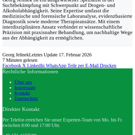
Suchtbekämpfung mit Schwerpunkt auf Drogen- und
Alkoholabhängigkeit. Seine Expertise umfasst die
medizinische und forensische Laboranalyse, evidenzbasierte
Diagnostik sowie moderne Therapieansätze. Mit einem
interdisziplinären Ansatz verbindet er wissenschaftliche
Präzision mit praxisnaher Behandlung, um nachhaltige Wege
aus der Abhängigkeit zu ermöglichen.
Georg Jelinek
Letztes Update 17. Februar 2026
7 Minuten gelesen
Facebook
X
LinkedIn
WhatsApp
Teile per E-Mail
Drucken
Rechtliche Informationen
Über uns
Impressum
Kontakt
Datenschutz
Direkter Kontakt
Per Telefon erreichen Sie unser Experten-Team von Mo. bis Fr.
zwischen 8:00 und 17:00 Uhr.