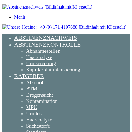
Menü
ABSTINENZNACHWEIS
ABSTINENZKONTROLLE
Abnahmestellen
Haaranalyse
Urinscreening
Kapillarblutuntersuchung
RATGEBER
Alkohol
BTM
Drogensucht
Kontamination
MPU
Urintest
Haaranalyse
Suchtstoffe