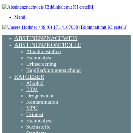
Menü
ABSTINENZNACHWEIS
ABSTINENZKONTROLLE
Abnahmestellen
Haaranalyse
Urinscreening
Kapillarblutuntersuchung
RATGEBER
Alkohol
BTM
Drogensucht
Kontamination
MPU
Urintest
Haaranalyse
Suchtstoffe