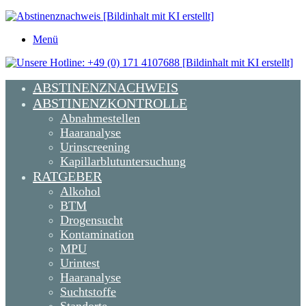
Menü
ABSTINENZNACHWEIS
ABSTINENZKONTROLLE
Abnahmestellen
Haaranalyse
Urinscreening
Kapillarblutuntersuchung
RATGEBER
Alkohol
BTM
Drogensucht
Kontamination
MPU
Urintest
Haaranalyse
Suchtstoffe